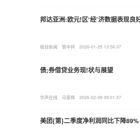
邦达亚洲:欧元!区‘经’济数据表现良
极目新闻
管中祥
2026-01-25 13:56:37
债;券借贷业务现!状与展望
华声在线
马家辉
2026-02-08 09:01:37
美团{第}二季度净利润同比下降89%