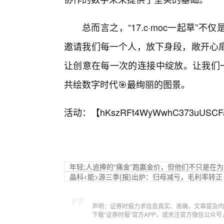
总而言之，“17.c·moc一起草
邀请我们每一个人，放下身段，敞开心
让创意在每一次的连接中绽放。让我们一起
共绘数字时代🎯最绚丽的图景。
活动：【
hKszRFt4WyWwhC373uUSCF
年轻;人追捧的“痛金”跑赢金价，但他们不只是在
晶科<能>源三季{报}出炉：归母减亏，毛利率转正
声明：证券时报力求信息真实、准确，文章提及内
下载“证券时报”官方APP，或关注官方微信公众